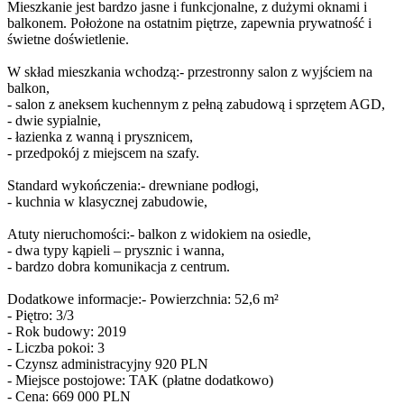
Mieszkanie jest bardzo jasne i funkcjonalne, z dużymi oknami i
balkonem. Położone na ostatnim piętrze, zapewnia prywatność i
świetne doświetlenie.
W skład mieszkania wchodzą:- przestronny salon z wyjściem na
balkon,
- salon z aneksem kuchennym z pełną zabudową i sprzętem AGD,
- dwie sypialnie,
- łazienka z wanną i prysznicem,
- przedpokój z miejscem na szafy.
Standard wykończenia:- drewniane podłogi,
- kuchnia w klasycznej zabudowie,
Atuty nieruchomości:- balkon z widokiem na osiedle,
- dwa typy kąpieli – prysznic i wanna,
- bardzo dobra komunikacja z centrum.
Dodatkowe informacje:- Powierzchnia: 52,6 m²
- Piętro: 3/3
- Rok budowy: 2019
- Liczba pokoi: 3
- Czynsz administracyjny 920 PLN
- Miejsce postojowe: TAK (płatne dodatkowo)
- Cena: 669 000 PLN