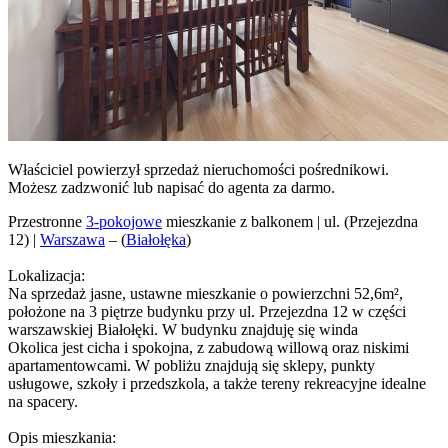
Właściciel powierzył sprzedaż nieruchomości pośrednikowi.
Możesz zadzwonić lub napisać do agenta za darmo.
Przestronne
3-pokojowe
mieszkanie z balkonem | ul. (Przejezdna
12) |
Warszawa
– (
Białołęka
)
Lokalizacja:
Na sprzedaż jasne, ustawne mieszkanie o powierzchni 52,6m²,
położone na 3 piętrze budynku przy ul. Przejezdna 12 w części
warszawskiej Białołęki. W budynku znajduję się winda
Okolica jest cicha i spokojna, z zabudową willową oraz niskimi
apartamentowcami. W pobliżu znajdują się sklepy, punkty
usługowe, szkoły i przedszkola, a także tereny rekreacyjne idealne
na spacery.
Opis mieszkania: