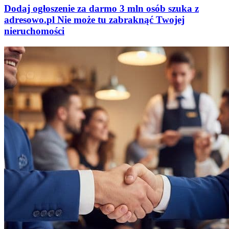
Dodaj ogłoszenie za darmo
3 mln osób szuka z
adresowo
.
pl
Nie może tu zabraknąć
Twojej
nieruchomości