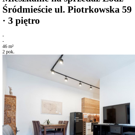
Śródmieście
ul. Piotrkowska 59
· 3
piętro
-
-
46
m²
2
pok.