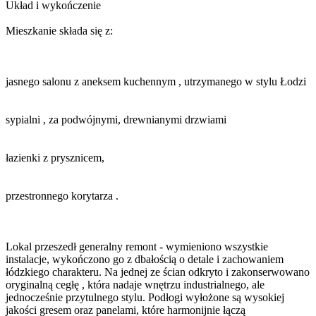
Układ i wykończenie
Mieszkanie składa się z:
jasnego salonu z aneksem kuchennym , utrzymanego w stylu Łodzi
sypialni , za podwójnymi, drewnianymi drzwiami
łazienki z prysznicem,
przestronnego korytarza .
Lokal przeszedł generalny remont - wymieniono wszystkie
instalacje, wykończono go z dbałością o detale i zachowaniem
łódzkiego charakteru. Na jednej ze ścian odkryto i zakonserwowano
oryginalną cegłę , która nadaje wnętrzu industrialnego, ale
jednocześnie przytulnego stylu. Podłogi wyłożone są wysokiej
jakości gresem oraz panelami, które harmonijnie łączą