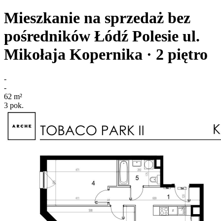
Mieszkanie na sprzedaż bez
pośredników
Łódź Polesie
ul.
Mikołaja Kopernika
· 2
piętro
-
-
62
m²
3
pok.