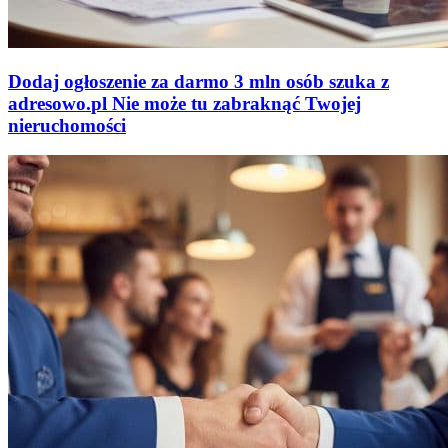
Dodaj ogłoszenie za darmo
3 mln osób szuka z
adresowo
.
pl
Nie może tu zabraknąć
Twojej
nieruchomości