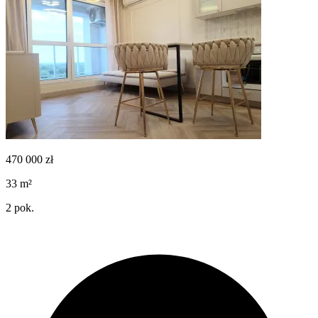
470 000
zł
33
m²
2
pok.