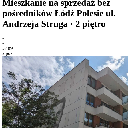
Mieszkanie na sprzedaż bez
pośredników
Łódź Polesie
ul.
Andrzeja Struga
· 2
piętro
-
-
37
m²
2
pok.