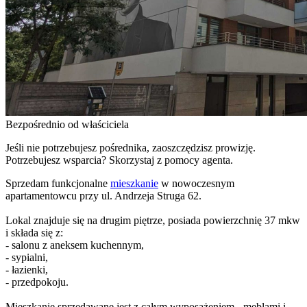
Bezpośrednio od właściciela
Jeśli nie potrzebujesz pośrednika, zaoszczędzisz prowizję.
Potrzebujesz wsparcia? Skorzystaj z pomocy agenta.
Sprzedam funkcjonalne
mieszkanie
w nowoczesnym
apartamentowcu przy ul. Andrzeja Struga 62.
Lokal znajduje się na drugim piętrze, posiada powierzchnię 37 mkw
i składa się z:
- salonu z aneksem kuchennym,
- sypialni,
- łazienki,
- przedpokoju.
Mieszkanie sprzedawane jest z całym wyposażeniem - meblami i