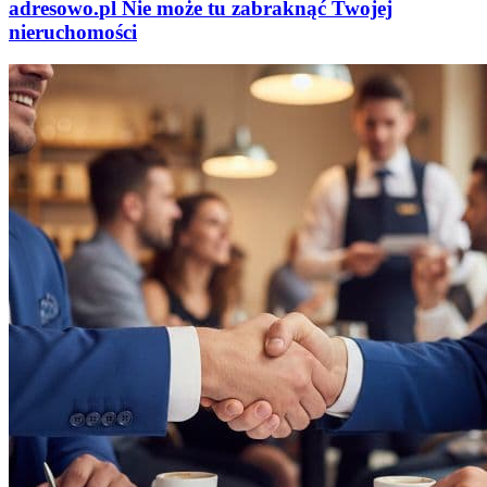
adresowo
.
pl
Nie może tu zabraknąć
Twojej
nieruchomości