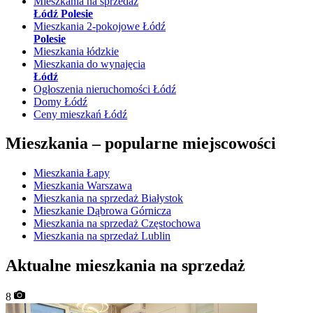
Mieszkania na sprzedaż
Łódź Polesie
Mieszkania 2-pokojowe Łódź
Polesie
Mieszkania łódzkie
Mieszkania do wynajęcia
Łódź
Ogłoszenia nieruchomości Łódź
Domy Łódź
Ceny mieszkań Łódź
Mieszkania –
popularne miejscowości
Mieszkania Łapy
Mieszkania Warszawa
Mieszkania na sprzedaż Białystok
Mieszkanie Dąbrowa Górnicza
Mieszkania na sprzedaż Częstochowa
Mieszkania na sprzedaż Lublin
Aktualne mieszkania na sprzedaż
8