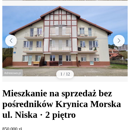
1
/
12
Mieszkanie na sprzedaż bez
pośredników
Krynica Morska
ul. Niska
· 2
piętro
850 000
zł