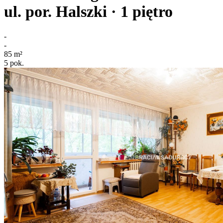
ul. por. Halszki
· 1
piętro
-
-
85
m²
5
pok.