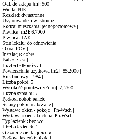
Odl. do sklepu [m]: 500 |
Winda: NIE |
Rozkład: dwustronne |
Usytuowanie: dwustronne |
Rodzaj mieszkania: jednopoziomowe |
Piwnica [m2]: 6,7000 |
Piwnica: TAK |
Stan lokalu: do odnowienia |
Okna: PCV |
Instalacje: dobre |
Balkon: jest |
Liczba balkonów: 1 |
Powierzchnia użytkowa [m2]: 85,2000 |
Rok budowy: 1984 |
Liczba pokoi: 5 |
Wysokość pomieszczeń [m]: 2,5500 |
Liczba sypialni: 5 |
Podłogi pokoi: panele |
Ściany pokoi: malowane |
Wystawa okien - pokoje : Pn-Wsch |
Wystawa okien - kuchnia: Pn-Wsch |
Typ łazienki: bez wc |
Liczba łazienek: 1 |
Glazura łazienki: glazura |
Podłoga łazienki: płytki |