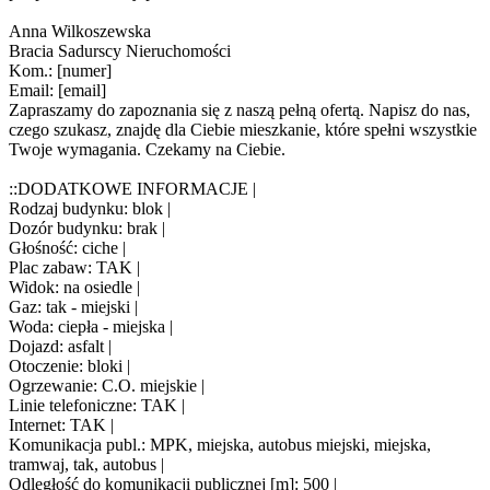
Anna Wilkoszewska
Bracia Sadurscy Nieruchomości
Kom.: [numer]
Email: [email]
Zapraszamy do zapoznania się z naszą pełną ofertą. Napisz do nas,
czego szukasz, znajdę dla Ciebie mieszkanie, które spełni wszystkie
Twoje wymagania. Czekamy na Ciebie.
::DODATKOWE INFORMACJE |
Rodzaj budynku: blok |
Dozór budynku: brak |
Głośność: ciche |
Plac zabaw: TAK |
Widok: na osiedle |
Gaz: tak - miejski |
Woda: ciepła - miejska |
Dojazd: asfalt |
Otoczenie: bloki |
Ogrzewanie: C.O. miejskie |
Linie telefoniczne: TAK |
Internet: TAK |
Komunikacja publ.: MPK, miejska, autobus miejski, miejska,
tramwaj, tak, autobus |
Odległość do komunikacji publicznej [m]: 500 |