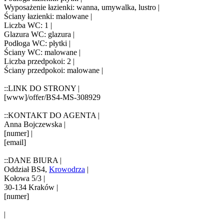
Wyposażenie łazienki: wanna, umywalka, lustro |
Ściany łazienki: malowane |
Liczba WC: 1 |
Glazura WC: glazura |
Podłoga WC: płytki |
Ściany WC: malowane |
Liczba przedpokoi: 2 |
Ściany przedpokoi: malowane |
::LINK DO STRONY |
[www]/offer/BS4-MS-308929
::KONTAKT DO AGENTA |
Anna Bojczewska |
[numer] |
[email]
::DANE BIURA |
Oddział BS4,
Krowodrza
|
Kołowa 5/3 |
30-134 Kraków |
[numer]
|