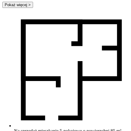
Pokaż więcej
>
Na sprzedaż mieszkanie 5-pokojowe o powierzchni 85 m²