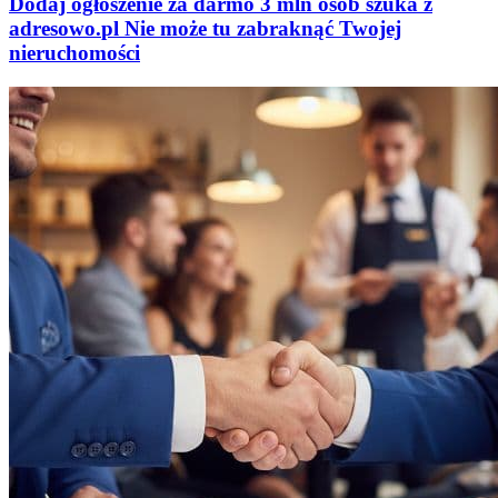
Dodaj ogłoszenie za darmo
3 mln osób szuka z
adresowo
.
pl
Nie może tu zabraknąć
Twojej
nieruchomości