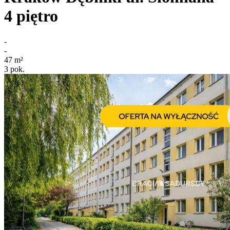
4
piętro
-
-
47
m²
3
pok.