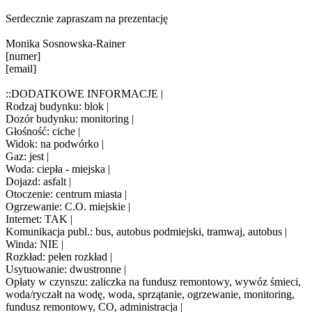
Serdecznie zapraszam na prezentację
Monika Sosnowska-Rainer
[numer]
[email]
::DODATKOWE INFORMACJE |
Rodzaj budynku: blok |
Dozór budynku: monitoring |
Głośność: ciche |
Widok: na podwórko |
Gaz: jest |
Woda: ciepła - miejska |
Dojazd: asfalt |
Otoczenie: centrum miasta |
Ogrzewanie: C.O. miejskie |
Internet: TAK |
Komunikacja publ.: bus, autobus podmiejski, tramwaj, autobus |
Winda: NIE |
Rozkład: pełen rozkład |
Usytuowanie: dwustronne |
Opłaty w czynszu: zaliczka na fundusz remontowy, wywóz śmieci,
woda/ryczałt na wodę, woda, sprzątanie, ogrzewanie, monitoring,
fundusz remontowy, CO, administracja |