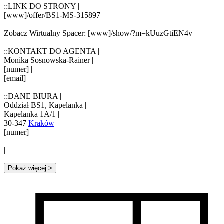
::LINK DO STRONY |
[www]/offer/BS1-MS-315897
Zobacz Wirtualny Spacer: [www]/show/?m=kUuzGtiEN4v
::KONTAKT DO AGENTA |
Monika Sosnowska-Rainer |
[numer] |
[email]
::DANE BIURA |
Oddział BS1, Kapelanka |
Kapelanka 1A/1 |
30-347
Kraków
|
[numer]
|
Pokaż więcej
>