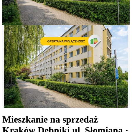
Mieszkanie na sprzedaż
Kraków Dębniki
ul. Słomiana
·