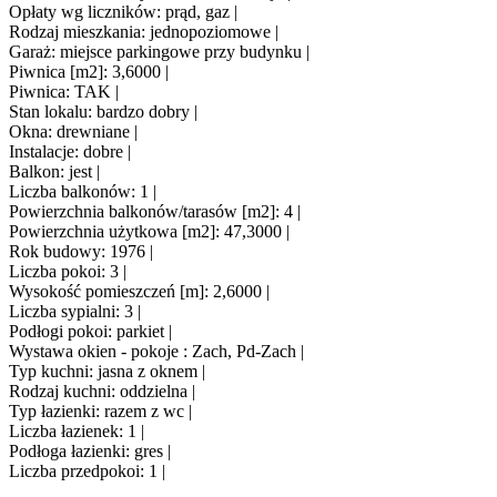
Opłaty wg liczników: prąd, gaz |
Rodzaj mieszkania: jednopoziomowe |
Garaż: miejsce parkingowe przy budynku |
Piwnica [m2]: 3,6000 |
Piwnica: TAK |
Stan lokalu: bardzo dobry |
Okna: drewniane |
Instalacje: dobre |
Balkon: jest |
Liczba balkonów: 1 |
Powierzchnia balkonów/tarasów [m2]: 4 |
Powierzchnia użytkowa [m2]: 47,3000 |
Rok budowy: 1976 |
Liczba pokoi: 3 |
Wysokość pomieszczeń [m]: 2,6000 |
Liczba sypialni: 3 |
Podłogi pokoi: parkiet |
Wystawa okien - pokoje : Zach, Pd-Zach |
Typ kuchni: jasna z oknem |
Rodzaj kuchni: oddzielna |
Typ łazienki: razem z wc |
Liczba łazienek: 1 |
Podłoga łazienki: gres |
Liczba przedpokoi: 1 |