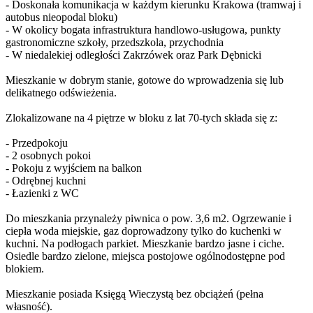
- Doskonała komunikacja w każdym kierunku Krakowa (tramwaj i
autobus nieopodal bloku)
- W okolicy bogata infrastruktura handlowo-usługowa, punkty
gastronomiczne szkoły, przedszkola, przychodnia
- W niedalekiej odległości Zakrzówek oraz Park Dębnicki
Mieszkanie w dobrym stanie, gotowe do wprowadzenia się lub
delikatnego odświeżenia.
Zlokalizowane na 4 piętrze w bloku z lat 70-tych składa się z:
- Przedpokoju
- 2 osobnych pokoi
- Pokoju z wyjściem na balkon
- Odrębnej kuchni
- Łazienki z WC
Do mieszkania przynależy piwnica o pow. 3,6 m2. Ogrzewanie i
ciepła woda miejskie, gaz doprowadzony tylko do kuchenki w
kuchni. Na podłogach parkiet. Mieszkanie bardzo jasne i ciche.
Osiedle bardzo zielone, miejsca postojowe ogólnodostępne pod
blokiem.
Mieszkanie posiada Księgą Wieczystą bez obciążeń (pełna
własność).