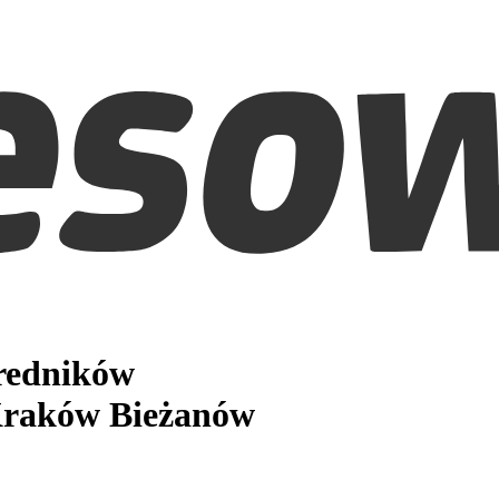
średników
raków Bieżanów