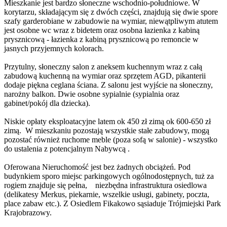
Mieszkanie jest bardzo słoneczne wschodnio-południowe. W
korytarzu, składającym się z dwóch części, znajdują się dwie spore
szafy garderobiane w zabudowie na wymiar, niewątpliwym atutem
jest osobne wc wraz z bidetem oraz osobna łazienka z kabiną
prysznicową - łazienka z kabiną prysznicową po remoncie w
jasnych przyjemnych kolorach.
Przytulny, słoneczny salon z aneksem kuchennym wraz z całą
zabudową kuchenną na wymiar oraz sprzętem AGD, pikanterii
dodaje piękna ceglana ściana. Z salonu jest wyjście na słoneczny,
narożny balkon. Dwie osobne sypialnie (sypialnia oraz
gabinet/pokój dla dziecka).
Niskie opłaty eksploatacyjne latem ok 450 zł zimą ok 600-650 zł
zimą. W mieszkaniu pozostają wszystkie stałe zabudowy, mogą
pozostać również ruchome meble (poza sofą w salonie) - wszystko
do ustalenia z potencjalnym Nabywcą .
Oferowana Nieruchomość jest bez żadnych obciążeń. Pod
budynkiem sporo miejsc parkingowych ogólnodostępnych, tuż za
rogiem znajduje się pełna, niezbędna infrastruktura osiedlowa
(delikatesy Merkus, piekarnie, wszelkie usługi, gabinety, poczta,
place zabaw etc.). Z Osiedlem Fikakowo sąsiaduje Trójmiejski Park
Krajobrazowy.