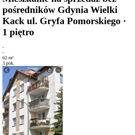
pośredników
Gdynia Wielki
Kack
ul. Gryfa Pomorskiego
·
1
piętro
-
-
62
m²
3
pok.