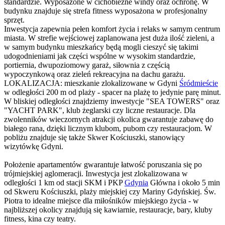
standardzie. Wyposażone w cichobieżne windy oraz ochronę. W
budynku znajduje się strefa fitness wyposażona w profesjonalny
sprzęt.
Inwestycja zapewnia pełen komfort życia i relaks w samym centrum
miasta. W strefie wejściowej zaplanowana jest duża ilość zieleni, a
w samym budynku mieszkańcy będą mogli cieszyć się takimi
udogodnieniami jak części wspólne w wysokim standardzie,
portiernia, dwupoziomowy garaż, siłownia z częścią
wypoczynkową oraz zieleń rekreacyjna na dachu garażu.
LOKALIZACJA: mieszkanie zlokalizowane w Gdyni
Śródmieście
w odległości 200 m od plaży - spacer na plażę to jedynie parę minut.
W bliskiej odległości znajdziemy inwestycje "SEA TOWERS" oraz
"YACHT PARK", klub żeglarski czy liczne restauracje. Dla
zwolenników wieczornych atrakcji okolica gwarantuje zabawę do
białego rana, dzięki licznym klubom, pubom czy restauracjom. W
pobliżu znajduje się także Skwer Kościuszki, stanowiący
wizytówkę Gdyni.
Położenie apartamentów gwarantuje łatwość poruszania się po
trójmiejskiej aglomeracji. Inwestycja jest zlokalizowana w
odległości 1 km od stacji SKM i PKP
Gdynia
Główna i około 5 min
od Skweru Kościuszki, plaży miejskiej czy Mariny Gdyńskiej. Św.
Piotra to idealne miejsce dla miłośników miejskiego życia - w
najbliższej okolicy znajdują się kawiarnie, restauracje, bary, kluby
fitness, kina czy teatry.