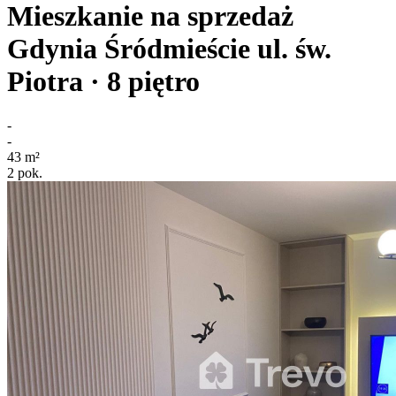
Mieszkanie na sprzedaż
Gdynia Śródmieście
ul. św.
Piotra
· 8
piętro
-
-
43
m²
2
pok.