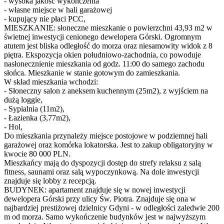
- wysoka jakość wykończenia
- własne miejsce w hali garażowej
- kupujący nie płaci PCC,
MIESZKANIE: słoneczne mieszkanie o powierzchni 43,93 m2 w
świetnej inwestycji cenionego dewelopera Górski. Ogromnym
atutem jest bliska odległość do morza oraz niesamowity widok z 8
piętra. Ekspozycja okien południowo-zachodnia, co powoduje
nasłonecznienie mieszkania od godz. 11:00 do samego zachodu
słońca. Mieszkanie w stanie gotowym do zamieszkania.
W skład mieszkania wchodzi:
- Słoneczny salon z aneksem kuchennym (25m2), z wyjściem na
dużą loggie,
- Sypialnia (11m2),
- Łazienka (3,77m2),
- Hol,
Do mieszkania przynależy miejsce postojowe w podziemnej hali
garażowej oraz komórka lokatorska. Jest to zakup obligatoryjny w
kwocie 80 000 PLN.
Mieszkańcy mają do dyspozycji dostęp do strefy relaksu z salą
fitness, saunami oraz salą wypoczynkową. Na dole inwestycji
znajduje się lobby z recepcją.
BUDYNEK: apartament znajduje się w nowej inwestycji
dewelopera Górski przy ulicy Św. Piotra. Znajduje się ona w
najbardziej prestiżowej dzielnicy Gdyni - w odległości zaledwie 200
m od morza. Samo wykończenie budynków jest w najwyższym