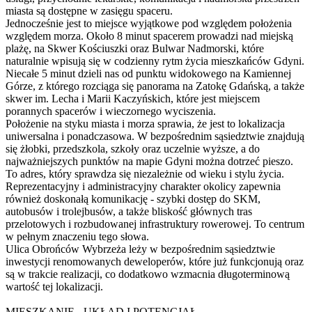
miasta są dostępne w zasięgu spaceru.
Jednocześnie jest to miejsce wyjątkowe pod względem położenia
względem morza. Około 8 minut spacerem prowadzi nad miejską
plażę, na Skwer Kościuszki oraz Bulwar Nadmorski, które
naturalnie wpisują się w codzienny rytm życia mieszkańców Gdyni.
Niecałe 5 minut dzieli nas od punktu widokowego na Kamiennej
Górze, z którego rozciąga się panorama na Zatokę Gdańską, a także
skwer im. Lecha i Marii Kaczyńskich, które jest miejscem
porannych spacerów i wieczornego wyciszenia.
Położenie na styku miasta i morza sprawia, że jest to lokalizacja
uniwersalna i ponadczasowa. W bezpośrednim sąsiedztwie znajdują
się żłobki, przedszkola, szkoły oraz uczelnie wyższe, a do
najważniejszych punktów na mapie Gdyni można dotrzeć pieszo.
To adres, który sprawdza się niezależnie od wieku i stylu życia.
Reprezentacyjny i administracyjny charakter okolicy zapewnia
również doskonałą komunikację - szybki dostęp do SKM,
autobusów i trolejbusów, a także bliskość głównych tras
przelotowych i rozbudowanej infrastruktury rowerowej. To centrum
w pełnym znaczeniu tego słowa.
Ulica Obrońców Wybrzeża leży w bezpośrednim sąsiedztwie
inwestycji renomowanych deweloperów, które już funkcjonują oraz
są w trakcie realizacji, co dodatkowo wzmacnia długoterminową
wartość tej lokalizacji.
MIESZKANIE - UKŁAD I POTENCJAŁ