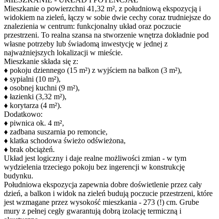
Mieszkanie o powierzchni 41,32 m², z południową ekspozycją i
widokiem na zieleń, łączy w sobie dwie cechy coraz trudniejsze do
znalezienia w centrum: funkcjonalny układ oraz poczucie
przestrzeni. To realna szansa na stworzenie wnętrza dokładnie pod
własne potrzeby lub świadomą inwestycję w jednej z
najważniejszych lokalizacji w mieście.
Mieszkanie składa się z:
♦ pokoju dziennego (15 m²) z wyjściem na balkon (3 m²),
♦ sypialni (10 m²),
♦ osobnej kuchni (9 m²),
♦ łazienki (3,32 m²),
♦ korytarza (4 m²).
Dodatkowo:
♦ piwnica ok. 4 m²,
♦ zadbana suszarnia po remoncie,
♦ klatka schodowa świeżo odświeżona,
♦ brak obciążeń.
Układ jest logiczny i daje realne możliwości zmian - w tym
wydzielenia trzeciego pokoju bez ingerencji w konstrukcję
budynku.
Południowa ekspozycja zapewnia dobre doświetlenie przez cały
dzień, a balkon i widok na zieleń budują poczucie przestrzeni, które
jest wzmagane przez wysokość mieszkania - 273 (!) cm. Grube
mury z pełnej cegły gwarantują dobrą izolację termiczną i