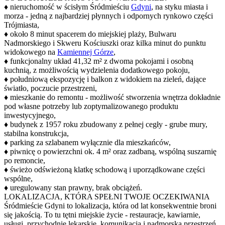
♦ nieruchomość w ścisłym Śródmieściu
Gdyni
, na styku miasta i
morza - jedną z najbardziej płynnych i odpornych rynkowo części
Trójmiasta,
♦ około 8 minut spacerem do miejskiej plaży, Bulwaru
Nadmorskiego i Skweru Kościuszki oraz kilka minut do punktu
widokowego na
Kamiennej Górze
,
♦ funkcjonalny układ 41,32 m² z dwoma pokojami i osobną
kuchnią, z możliwością wydzielenia dodatkowego pokoju,
♦ południową ekspozycję i balkon z widokiem na zieleń, dające
światło, poczucie przestrzeni,
♦ mieszkanie do remontu - możliwość stworzenia wnętrza dokładnie
pod własne potrzeby lub zoptymalizowanego produktu
inwestycyjnego,
♦ budynek z 1957 roku zbudowany z pełnej cegły - grube mury,
stabilna konstrukcja,
♦ parking za szlabanem wyłącznie dla mieszkańców,
♦ piwnicę o powierzchni ok. 4 m² oraz zadbaną, wspólną suszarnię
po remoncie,
♦ świeżo odświeżoną klatkę schodową i uporządkowane części
wspólne,
♦ uregulowany stan prawny, brak obciążeń.
LOKALIZACJA, KTÓRA SPEŁNI TWOJE OCZEKIWANIA
Śródmieście Gdyni to lokalizacja, która od lat konsekwentnie broni
się jakością. To tu tętni miejskie życie - restauracje, kawiarnie,
usługi, przychodnie lekarskie, komunikacja i nadmorska przestrzeń