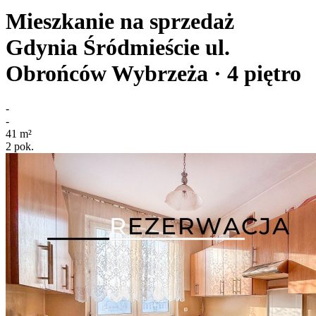
Mieszkanie na sprzedaż
Gdynia Śródmieście
ul.
Obrońców Wybrzeża
· 4
piętro
-
-
41
m²
2
pok.