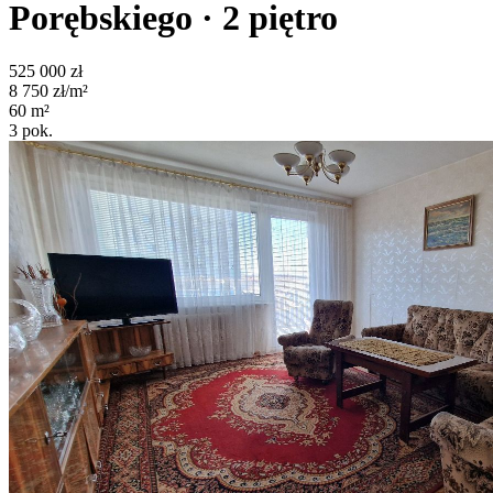
Porębskiego
· 2
piętro
525 000
zł
8 750
zł/m²
60
m²
3
pok.