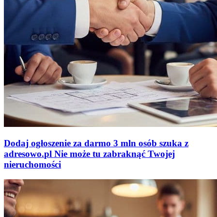
Dodaj ogłoszenie za darmo
3 mln osób szuka z
adresowo
.
pl
Nie może tu zabraknąć
Twojej
nieruchomości