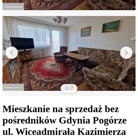
1
/
7
Mieszkanie na sprzedaż bez
pośredników
Gdynia Pogórze
ul. Wiceadmirała Kazimierza