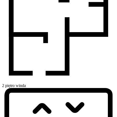
2
piętro
winda