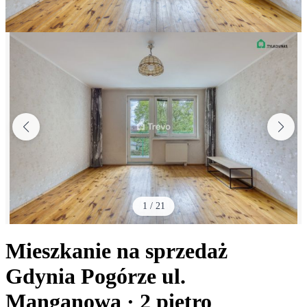
1
/
21
Mieszkanie na sprzedaż
Gdynia Pogórze
ul.
Manganowa
· 2
piętro