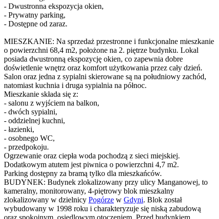
- Dwustronna ekspozycja okien,
- Prywatny parking,
- Dostępne od zaraz.
MIESZKANIE: Na sprzedaż przestronne i funkcjonalne mieszkanie
o powierzchni 68,4 m2, położone na 2. piętrze budynku. Lokal
posiada dwustronną ekspozycję okien, co zapewnia dobre
doświetlenie wnętrz oraz komfort użytkowania przez cały dzień.
Salon oraz jedna z sypialni skierowane są na południowy zachód,
natomiast kuchnia i druga sypialnia na północ.
Mieszkanie składa się z:
- salonu z wyjściem na balkon,
- dwóch sypialni,
- oddzielnej kuchni,
- łazienki,
- osobnego WC,
- przedpokoju.
Ogrzewanie oraz ciepła woda pochodzą z sieci miejskiej.
Dodatkowym atutem jest piwnica o powierzchni 4,7 m2.
Parking dostępny za bramą tylko dla mieszkańców.
BUDYNEK: Budynek zlokalizowany przy ulicy Manganowej, to
kameralny, monitorowany, 4-piętrowy blok mieszkalny
zlokalizowany w dzielnicy
Pogórze
w
Gdyni
. Blok został
wybudowany w 1998 roku i charakteryzuje się niską zabudową
oraz spokojnym, osiedlowym otoczeniem. Przed budynkiem