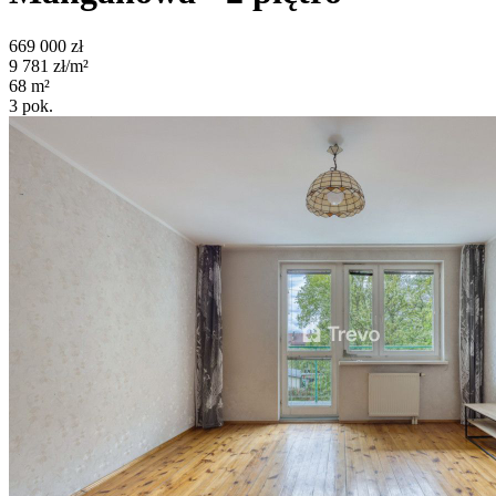
669 000
zł
9 781
zł/m²
68
m²
3
pok.