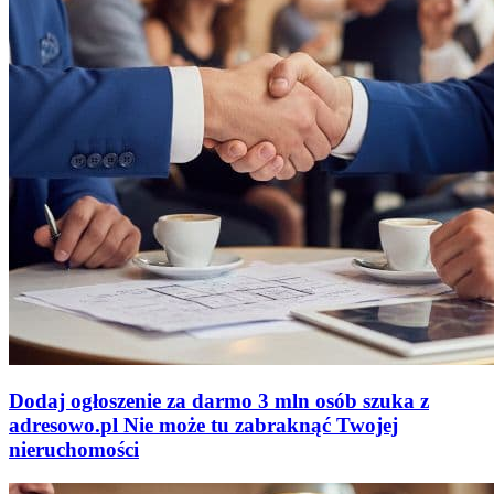
Dodaj ogłoszenie za darmo
3 mln osób szuka z
adresowo
.
pl
Nie może tu zabraknąć
Twojej
nieruchomości