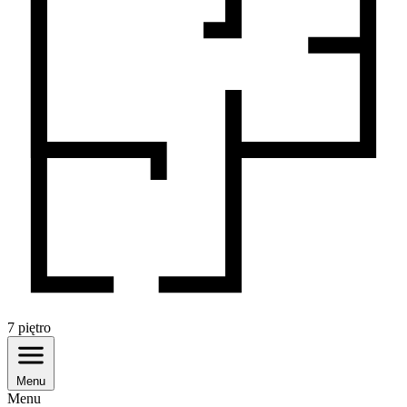
7
piętro
Menu
Menu