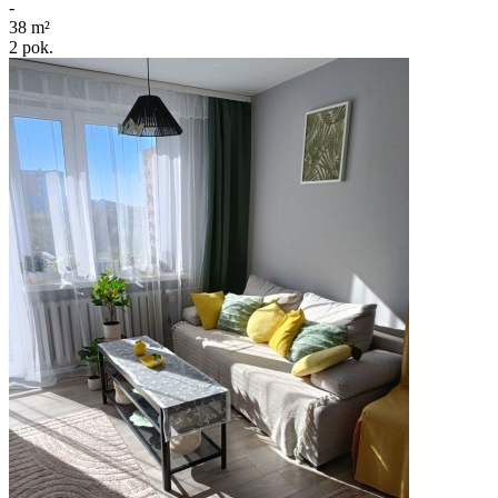
-
38
m²
2
pok.