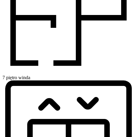
7
piętro
winda