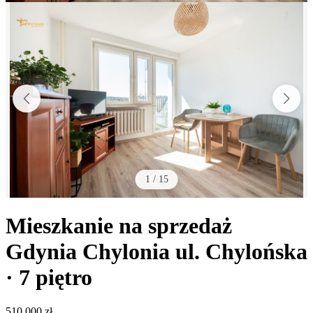
1
/
15
Mieszkanie na sprzedaż
Gdynia Chylonia
ul. Chylońska
· 7
piętro
510 000
zł