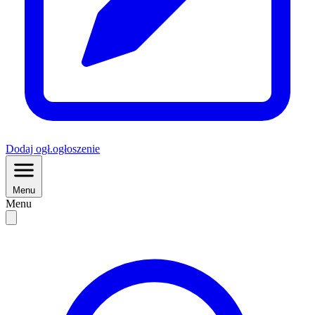
Dodaj
ogł.
ogłoszenie
Menu
Menu