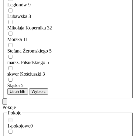
Legionów
9
Lubawska
3
Mikołaja Kopernika
32
Morska
11
Stefana Żeromskiego
5
marsz. Piłsudskiego
5
skwer Kościuszki
3
Śląska
5
Usuń filtr
Wybierz
Pokoje
Pokoje
1-pokojowe
0