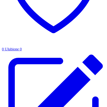
0
Ulubione
0