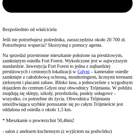
Bezpośrednio od właściciela
Jeśli nie potrzebujesz pośrednika, zaoszczędzisz około 20 700 zł.
Potrzebujesz wsparcia? Skorzystaj z pomocy agenta.
Na sprzedaż przestronne mieszkanie położone na prestiżowym,
zamkniętym osiedlu Fort Forest. Wykończone jest w najwyższym
standardzie. Inwestycja Fort Forest to jedna z najbardziej
prestiżowych i cenionych lokalizacji w
Gdyni
– kameralne osiedle
zamknięte z całodobową ochroną, monitoringiem, licznymi terenami
zielonymi i placami zabaw. Blisko lasu, a jednocześnie z wygodnym
dojazdem do centrum Gdyni oraz obwodnicy Trójmiasta. W pobliżu
znajdują się sklepy, szkoły, przedszkola, punkty usługowe –
wszystko, co potrzebne do życia. Obwodnica Trójmiasta
umożliwiająca szybkie poruszanie się po całym Trójmieście jest
oddalona od osiedla o około 1,5 km.
* Mieszkanie o powierzchni 50,46m2
- salon z aneksem kuchennym (z wyjściem na podwórko)