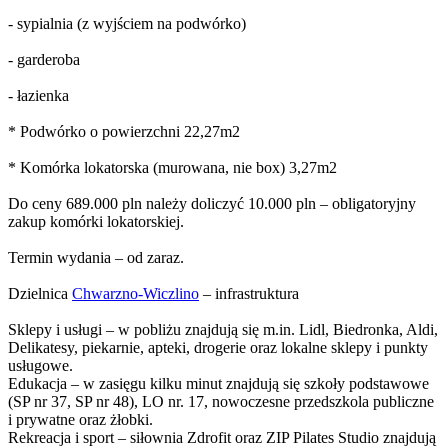
- sypialnia (z wyjściem na podwórko)
- garderoba
- łazienka
* Podwórko o powierzchni 22,27m2
* Komórka lokatorska (murowana, nie box) 3,27m2
Do ceny 689.000 pln należy doliczyć 10.000 pln – obligatoryjny
zakup komórki lokatorskiej.
Termin wydania – od zaraz.
Dzielnica
Chwarzno-Wiczlino
– infrastruktura
Sklepy i usługi – w pobliżu znajdują się m.in. Lidl, Biedronka, Aldi,
Delikatesy, piekarnie, apteki, drogerie oraz lokalne sklepy i punkty
usługowe.
Edukacja – w zasięgu kilku minut znajdują się szkoły podstawowe
(SP nr 37, SP nr 48), LO nr. 17, nowoczesne przedszkola publiczne
i prywatne oraz żłobki.
Rekreacja i sport – siłownia Zdrofit oraz ZIP Pilates Studio znajdują