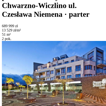
Chwarzno-Wiczlino
ul.
Czesława Niemena
· parter
689 999
zł
13 529
zł/m²
51
m²
2
pok.