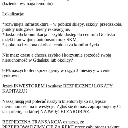
(łazienka wymaga remontu).
Lokalizacja:
*rozwinięta infrastruktura – w pobliżu sklepy, szkoły, przedszkola,
punkty usługowe, tereny rekreacyjne,
*doskonała komunikacja – szybki dostęp do centrum Gdańska
dzięki tramwajom, autobusom oraz SKM,
*spokojna i zielona okolica, ceniona za komfort życia.
Nie masz czasu a chcesz szybko i korzystnie sprzedać swoją
nieruchomość w Gdańsku lub okolicy?
90% naszych ofert sprzedajemy w ciągu 3 miesięcy w cenie
rynkowej.
Jesteś INWESTOREM i szukasz BEZPIECZNEJ LOKATY
KAPITAŁU?
Naszą misją jest polecać naszym klientom tylko najlepsze
nieruchomości na inwestycje. Zgłoś się do nas, zaproponujemy Ci
taką ofertę, na której NAJWIĘCEJ ZAROBISZ.
BEZPIECZNA TRANSAKCJA oznacza, że
PRZEPROWADZIMY CIĘ ZA RĘKĘ przez cały proces zakupu