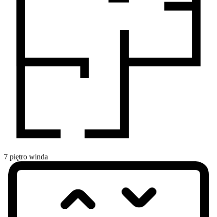
7
piętro
winda