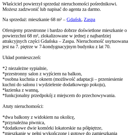
Właściciel powierzył sprzedaż nieruchomości pośrednikowi.
Możesz zadzwonić lub napisać do agenta za darmo.
Na sprzedaż: mieszkanie 68 m² –
Gdańsk
,
Zaspa
Oferujemy przestronne i bardzo dobrze doświetlone mieszkanie o
powierzchni 68 m², zlokalizowane w jednej z najbardziej
atrakcyjnych części Gdańska – Zaspa. Nieruchomość usytuowana
jest na 7. piętrze w 7-kondygnacyjnym budynku z lat 70.
Układ pomieszczeń:
*2 niezależne sypialnie,
*przestronny salon z wyjściem na balkon,
*osobna kuchnia z oknem (możliwość adaptacji – przeniesienie
kuchni do salonu i wydzielenie dodatkowego pokoju),
*łazienka z wanną,
*funkcjonalny przedpokój z miejscem do przechowywania.
Atuty nieruchomości:
*dwa balkony z widokiem na okolicę,
*przynależna piwnica,
*dodatkowe dwie komórki lokatorskie na półpiętrze,
*mieszkanie w pełni wykończone i gotowe do zamieszkania