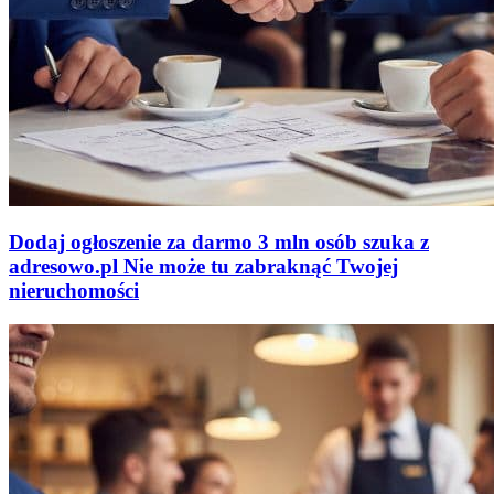
Dodaj ogłoszenie za darmo
3 mln osób szuka z
adresowo
.
pl
Nie może tu zabraknąć
Twojej
nieruchomości