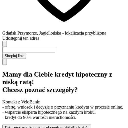
Gdańsk
Przymorze,
Jagiellońska
- lokalizacja przybliżona
Udostępnij ten adres
Skopiuj link
Mamy dla Ciebie kredyt hipoteczny z
niską ratą!
Chcesz poznać szczegóły?
Kontakt z VeloBank:
- ofertę, wniosek i decyzję o przyznaniu kredytu w procesie online,
- wsparcie eksperta hipotecznego na każdym kroku,
- kredyt do 90% wartości nieruchomości.
Tak
- proszę o kontakt z ekspertem VeloBank S.A.