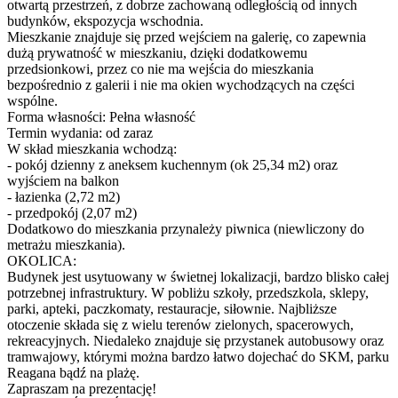
otwartą przestrzeń, z dobrze zachowaną odległością od innych
budynków, ekspozycja wschodnia.
Mieszkanie znajduje się przed wejściem na galerię, co zapewnia
dużą prywatność w mieszkaniu, dzięki dodatkowemu
przedsionkowi, przez co nie ma wejścia do mieszkania
bezpośrednio z galerii i nie ma okien wychodzących na części
wspólne.
Forma własności: Pełna własność
Termin wydania: od zaraz
W skład mieszkania wchodzą:
- pokój dzienny z aneksem kuchennym (ok 25,34 m2) oraz
wyjściem na balkon
- łazienka (2,72 m2)
- przedpokój (2,07 m2)
Dodatkowo do mieszkania przynależy piwnica (niewliczony do
metrażu mieszkania).
OKOLICA:
Budynek jest usytuowany w świetnej lokalizacji, bardzo blisko całej
potrzebnej infrastruktury. W pobliżu szkoły, przedszkola, sklepy,
parki, apteki, paczkomaty, restauracje, siłownie. Najbliższe
otoczenie składa się z wielu terenów zielonych, spacerowych,
rekreacyjnych. Niedaleko znajduje się przystanek autobusowy oraz
tramwajowy, którymi można bardzo łatwo dojechać do SKM, parku
Reagana bądź na plażę.
Zapraszam na prezentację!