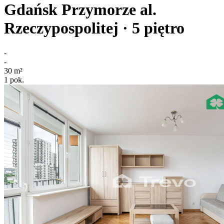
Gdańsk Przymorze
al.
Rzeczypospolitej
· 5
piętro
-
-
30
m²
1
pok.