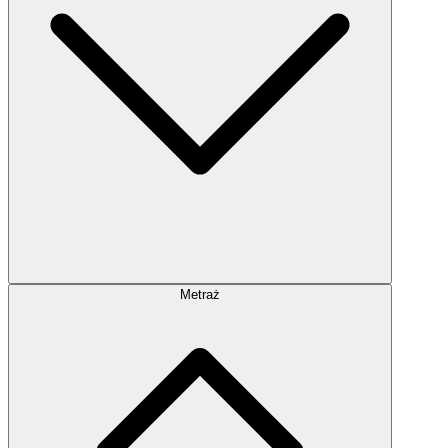
Metraż