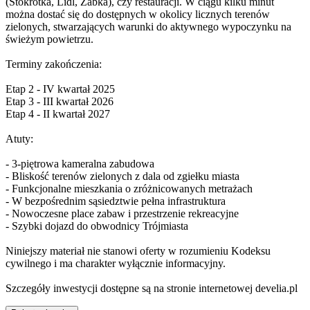
(Stokrotka, Lidl, Żabka), czy restauracji. W ciągu kilku minut
można dostać się do dostępnych w okolicy licznych terenów
zielonych, stwarzających warunki do aktywnego wypoczynku na
świeżym powietrzu.
Terminy zakończenia:
Etap 2 - IV kwartał 2025
Etap 3 - III kwartał 2026
Etap 4 - II kwartał 2027
Atuty:
- 3-piętrowa kameralna zabudowa
- Bliskość terenów zielonych z dala od zgiełku miasta
- Funkcjonalne mieszkania o zróżnicowanych metrażach
- W bezpośrednim sąsiedztwie pełna infrastruktura
- Nowoczesne place zabaw i przestrzenie rekreacyjne
- Szybki dojazd do obwodnicy Trójmiasta
Niniejszy materiał nie stanowi oferty w rozumieniu Kodeksu
cywilnego i ma charakter wyłącznie informacyjny.
Szczegóły inwestycji dostępne są na stronie internetowej develia.pl