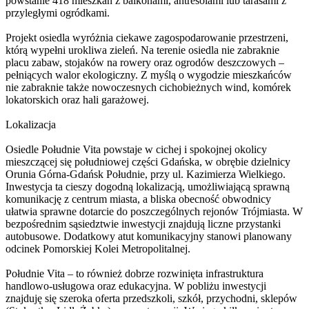
powstanie 418 mieszkań z balkonami, antresolami lub tarasami z
przyległymi ogródkami.
Projekt osiedla wyróżnia ciekawe zagospodarowanie przestrzeni,
którą wypełni urokliwa zieleń. Na terenie osiedla nie zabraknie
placu zabaw, stojaków na rowery oraz ogrodów deszczowych –
pełniących walor ekologiczny. Z myślą o wygodzie mieszkańców
nie zabraknie także nowoczesnych cichobieżnych wind, komórek
lokatorskich oraz hali garażowej.
Lokalizacja
Osiedle Południe Vita powstaje w cichej i spokojnej okolicy
mieszczącej się południowej części Gdańska, w obrębie dzielnicy
Orunia Górna-Gdańsk Południe, przy ul. Kazimierza Wielkiego.
Inwestycja ta cieszy dogodną lokalizacją, umożliwiającą sprawną
komunikację z centrum miasta, a bliska obecność obwodnicy
ułatwia sprawne dotarcie do poszczególnych rejonów Trójmiasta. W
bezpośrednim sąsiedztwie inwestycji znajdują liczne przystanki
autobusowe. Dodatkowy atut komunikacyjny stanowi planowany
odcinek Pomorskiej Kolei Metropolitalnej.
Południe Vita – to również dobrze rozwinięta infrastruktura
handlowo-usługowa oraz edukacyjna. W pobliżu inwestycji
znajduję się szeroka oferta przedszkoli, szkół, przychodni, sklepów