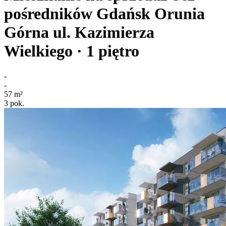
pośredników
Gdańsk Orunia
Górna
ul. Kazimierza
Wielkiego
· 1
piętro
-
-
57
m²
3
pok.