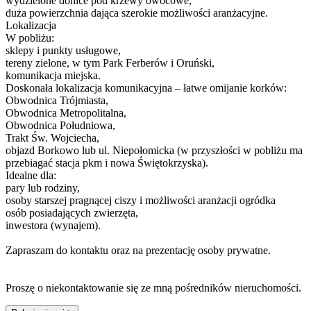
wydzielone donice pod krzewy owocowe,
duża powierzchnia dająca szerokie możliwości aranżacyjne.
Lokalizacja
W pobliżu:
sklepy i punkty usługowe,
tereny zielone, w tym Park Ferberów i Oruński,
komunikacja miejska.
Doskonała lokalizacja komunikacyjna – łatwe omijanie korków:
Obwodnica Trójmiasta,
Obwodnica Metropolitalna,
Obwodnica Południowa,
Trakt Św. Wojciecha,
objazd Borkowo lub ul. Niepołomicka (w przyszłości w pobliżu ma
przebiagać stacja pkm i nowa Świętokrzyska).
Idealne dla:
pary lub rodziny,
osoby starszej pragnącej ciszy i możliwości aranżacji ogródka
osób posiadających zwierzęta,
inwestora (wynajem).
Zapraszam do kontaktu oraz na prezentację osoby prywatne.
Proszę o niekontaktowanie się ze mną pośredników nieruchomości.