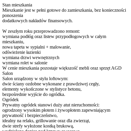
Stan mieszkania
Mieszkanie jest w pełni gotowe do zamieszkania, bez konieczności
ponoszenia
dodatkowych nakładów finansowych.
W zeszłym roku przeprowadzono remont:
wymiana podłóg oraz listew przypodłogowych w całym
mieszkaniu,
nowa tapeta w sypialni + malowanie,
odświeżenie łazienki
wymiana drzwi wewnętrznych
wymiana rolet w salonie
W cenie mieszkania pozostaje większość mebli oraz sprzęt AGD
Salon
Salon urządzony w stylu loftowym:
dwie ściany ozdobne wykonane z prawdziwej cegły,
elementy wykończone w stylistyce betonu,
bezpośrednie wyjście do ogródka.
Ogródek
Prywatny ogródek stanowi duży atut nieruchomości:
ogrodzony wysokim płotem i żywopłotem zapewniającym
prywatność i bezpieczeństwo,
idealny na relaks, grillowanie oraz dla zwierząt,
dwie strefy wyłożone kostką brukową,