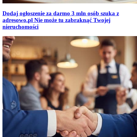
Dodaj ogłoszenie za darmo
3 mln osób szuka z
adresowo
.
pl
Nie może tu zabraknąć
Twojej
nieruchomości