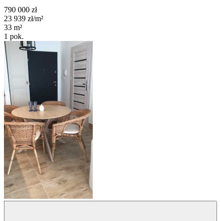
790 000
zł
23 939
zł/m²
33
m²
1
pok.