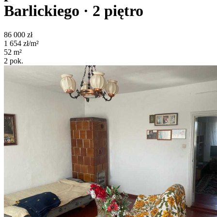
Barlickiego
· 2
piętro
86 000
zł
1 654
zł/m²
52
m²
2
pok.