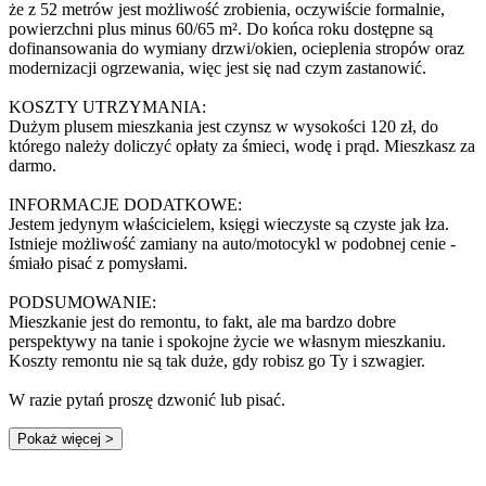
że z 52 metrów jest możliwość zrobienia, oczywiście formalnie,
powierzchni plus minus 60/65 m². Do końca roku dostępne są
dofinansowania do wymiany drzwi/okien, ocieplenia stropów oraz
modernizacji ogrzewania, więc jest się nad czym zastanowić.
KOSZTY UTRZYMANIA:
Dużym plusem mieszkania jest czynsz w wysokości 120 zł, do
którego należy doliczyć opłaty za śmieci, wodę i prąd. Mieszkasz za
darmo.
INFORMACJE DODATKOWE:
Jestem jedynym właścicielem, księgi wieczyste są czyste jak łza.
Istnieje możliwość zamiany na auto/motocykl w podobnej cenie -
śmiało pisać z pomysłami.
PODSUMOWANIE:
Mieszkanie jest do remontu, to fakt, ale ma bardzo dobre
perspektywy na tanie i spokojne życie we własnym mieszkaniu.
Koszty remontu nie są tak duże, gdy robisz go Ty i szwagier.
W razie pytań proszę dzwonić lub pisać.
Pokaż więcej
>