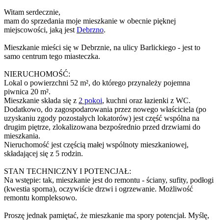
Witam serdecznie,
mam do sprzedania moje mieszkanie w obecnie pięknej
miejscowości, jaką jest
Debrzno
.
Mieszkanie mieści się w Debrznie, na ulicy Barlickiego - jest to
samo centrum tego miasteczka.
NIERUCHOMOŚĆ:
Lokal o powierzchni 52 m², do którego przynależy pojemna
piwnica 20 m².
Mieszkanie składa się z
2 pokoi
, kuchni oraz łazienki z WC.
Dodatkowo, do zagospodarowania przez nowego właściciela (po
uzyskaniu zgody pozostałych lokatorów) jest część wspólna na
drugim piętrze, zlokalizowana bezpośrednio przed drzwiami do
mieszkania.
Nieruchomość jest częścią małej wspólnoty mieszkaniowej,
składającej się z 5 rodzin.
STAN TECHNICZNY I POTENCJAŁ:
Na wstępie: tak, mieszkanie jest do remontu - ściany, sufity, podłogi
(kwestia sporna), oczywiście drzwi i ogrzewanie. Możliwość
remontu kompleksowo.
Proszę jednak pamiętać, że mieszkanie ma spory potencjał. Myślę,