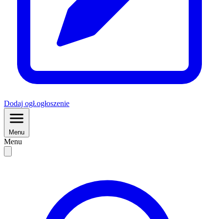
Dodaj
ogł.
ogłoszenie
Menu
Menu