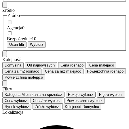
Źródło
Źródło
Agencja
0
Bezpośrednie
10
Usuń filtr
Wybierz
Kolejność
Domyślna
Od najnowszych
Cena
rosnąco
Cena
malejąco
Cena za m2
rosnąco
Cena za m2
malejąco
Powierzchnia
rosnąco
Powierzchnia
malejąco
Filtry
Kategoria
Mieszkania na sprzedaż
Pokoje
wybierz
Piętro
wybierz
Cena
wybierz
Cena/m²
wybierz
Powierzchnia
wybierz
Rynek
wybierz
Źródło
wybierz
Kolejność
Domyślna
Lokalizacja