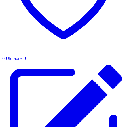
0
Ulubione
0