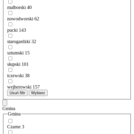
malborski
40
nowodworski
62
pucki
143
starogardzki
32
sztumski
15
słupski
101
tczewski
38
wejherowski
157
Usuń filtr
Wybierz
Gmina
Gmina
Czarne
3