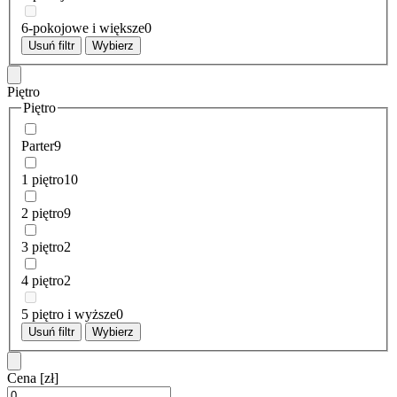
6-pokojowe i większe
0
Usuń filtr
Wybierz
Piętro
Piętro
Parter
9
1 piętro
10
2 piętro
9
3 piętro
2
4 piętro
2
5 piętro i wyższe
0
Usuń filtr
Wybierz
Cena
[zł]