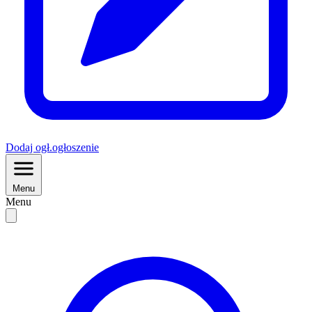
Dodaj
ogł.
ogłoszenie
Menu
Menu