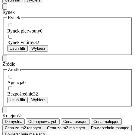
Usuń filtr
Wybierz
Rynek
Rynek
Rynek pierwotny
0
Rynek wtórny
32
Usuń filtr
Wybierz
Źródło
Źródło
Agencja
0
Bezpośrednie
32
Usuń filtr
Wybierz
Kolejność
Domyślna
Od najnowszych
Cena
rosnąco
Cena
malejąco
Cena za m2
rosnąco
Cena za m2
malejąco
Powierzchnia
rosnąco
Powierzchnia
malejąco