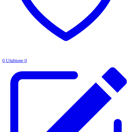
0
Ulubione
0