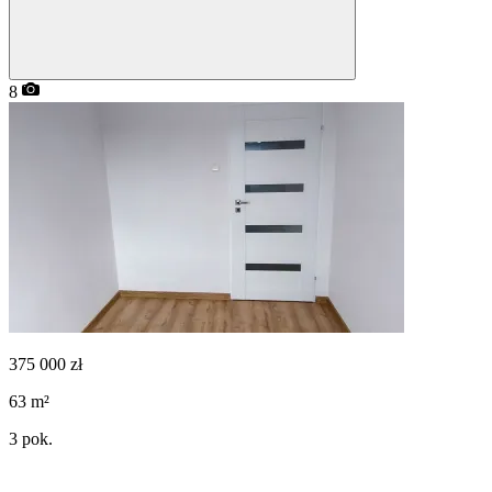
8
375 000
zł
63
m²
3
pok.