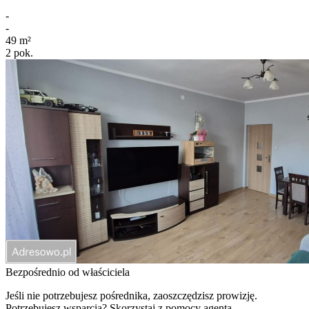
-
-
49
m²
2
pok.
Bezpośrednio od właściciela
Jeśli nie potrzebujesz pośrednika, zaoszczędzisz prowizję.
Potrzebujesz wsparcia? Skorzystaj z pomocy agenta.