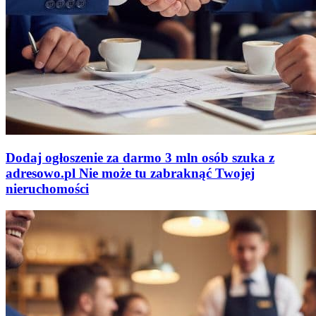
Dodaj ogłoszenie za darmo
3 mln osób szuka z
adresowo
.
pl
Nie może tu zabraknąć
Twojej
nieruchomości