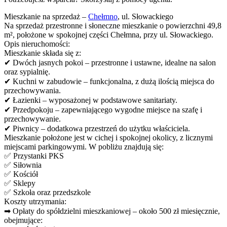
Mieszkanie na sprzedaż –
Chełmno
, ul. Słowackiego
Na sprzedaż przestronne i słoneczne mieszkanie o powierzchni 49,8
m², położone w spokojnej części Chełmna, przy ul. Słowackiego.
Opis nieruchomości:
Mieszkanie składa się z:
✔ Dwóch jasnych pokoi – przestronne i ustawne, idealne na salon
oraz sypialnię.
✔ Kuchni w zabudowie – funkcjonalna, z dużą ilością miejsca do
przechowywania.
✔ Łazienki – wyposażonej w podstawowe sanitariaty.
✔ Przedpokoju – zapewniającego wygodne miejsce na szafę i
przechowywanie.
✔ Piwnicy – dodatkowa przestrzeń do użytku właściciela.
Mieszkanie położone jest w cichej i spokojnej okolicy, z licznymi
miejscami parkingowymi. W pobliżu znajdują się:
✅ Przystanki PKS
✅ Siłownia
✅ Kościół
✅ Sklepy
✅ Szkoła oraz przedszkole
Koszty utrzymania:
➡ Opłaty do spółdzielni mieszkaniowej – około 500 zł miesięcznie,
obejmujące: