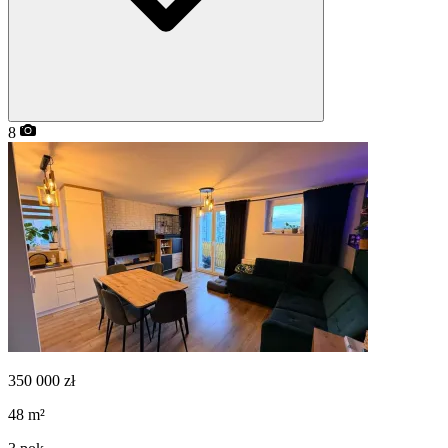
8
350 000
zł
48
m²