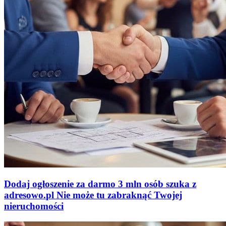
Dodaj ogłoszenie za darmo
3 mln osób szuka z
adresowo
.
pl
Nie może tu zabraknąć
Twojej
nieruchomości