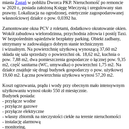
miasta
Żagań
w pobliżu Dworca PKP. Nieruchomość po remoncie
w 2020 r., posiada założoną Księgę Wieczystą i uregulowany stan
prawny. Lokalizacja na ogrodzonej, estetycznie zagospodarowanej
własnościowej działce o pow. 0,0392 ha.
Zamontowane okna PCV z roletami, dodatkowo okratowanie okien.
Wokół zabudowa wielorodzinna, przychodnia zdrowia i postój Taxi.
W bezpośrednim sąsiedztwie bezpłatny parking. Obiekt zadbany,
utrzymany w zadowalająco dobrym stanie technicznym
i wizualnym. Na powierzchnię użytkową wynoszącą 37,60 m2
składa się sala sprzedaży o powierzchni ok. 18,62 m2, kuchnia o
pow. 7,88 m2, dwa pomieszczenia gospodarcze o łącznej pow. 9,35
m2, część sanitarna (WC, umywalka) o powierzchni 1,75 m2. Na
działce znajduje się drugi budynek gospodarczy o pow. użytkowej
19,60 m2. Łączna powierzchnia użytkowa wynosi 57,20 m2.
Koszt ogrzewania, prądu i wody przy obecnym mało intensywnym
użytkowaniu wynosi około 550 zł miesięcznie.
Budynek posiada:
- przyłącze wodne
- przyłącze gazowe
- przyłącze elektryczne
- własny zbiornik na nieczystości ciekłe na terenie nieruchomości
- instalację alarmową
- monitoring.