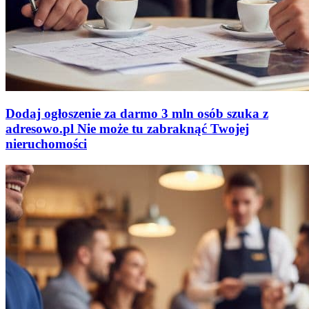
Dodaj ogłoszenie za darmo
3 mln osób szuka z
adresowo
.
pl
Nie może tu zabraknąć
Twojej
nieruchomości