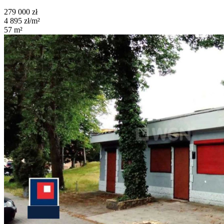
279 000
zł
4 895
zł/m²
57
m²