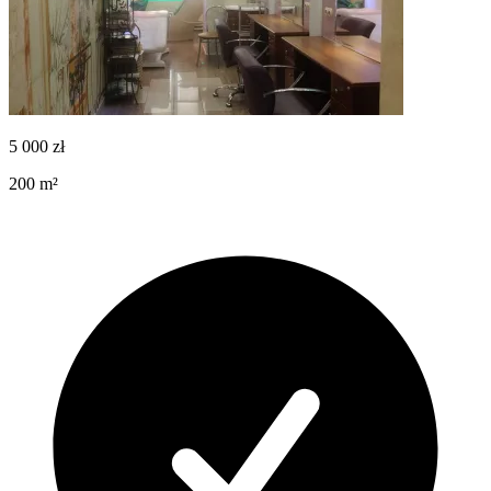
5 000
zł
200
m²