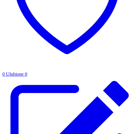
0
Ulubione
0