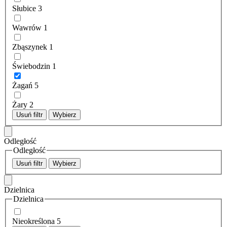
Słubice
3
Wawrów
1
Zbąszynek
1
Świebodzin
1
Żagań
5
Żary
2
Usuń filtr
Wybierz
Odległość
Odległość
Usuń filtr
Wybierz
Dzielnica
Dzielnica
Nieokreślona
5