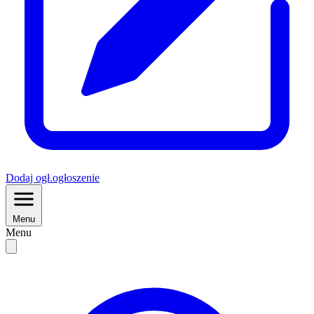
Dodaj
ogł.
ogłoszenie
Menu
Menu