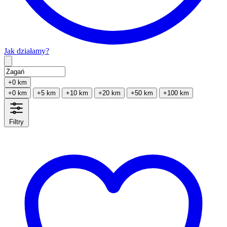
Jak działamy?
Type 2 or more characters for results.
+0 km
+0 km
+5 km
+10 km
+20 km
+50 km
+100 km
Filtry