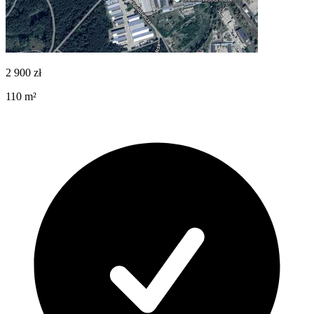
2 900
zł
110
m²