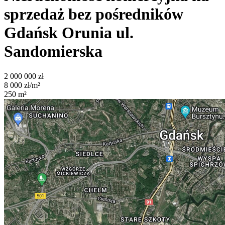
sprzedaż bez pośredników
Gdańsk Orunia
ul.
Sandomierska
2 000 000
zł
8 000
zł/m²
250
m²