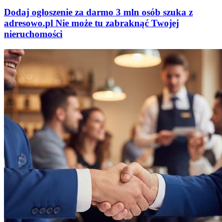
Dodaj ogłoszenie za darmo
3 mln osób szuka z
adresowo
.
pl
Nie może tu zabraknąć
Twojej
nieruchomości