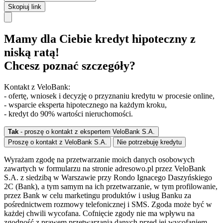
Skopiuj link
Mamy dla Ciebie kredyt hipoteczny z
niską ratą!
Chcesz poznać szczegóły?
Kontakt z VeloBank:
- ofertę, wniosek i decyzję o przyznaniu kredytu w procesie online,
- wsparcie eksperta hipotecznego na każdym kroku,
- kredyt do 90% wartości nieruchomości.
Tak
- proszę o kontakt z ekspertem VeloBank S.A.
Proszę o kontakt z VeloBank S.A.
Nie potrzebuję kredytu
Wyrażam zgodę na przetwarzanie moich danych osobowych
zawartych w formularzu na stronie adresowo.pl przez VeloBank
S.A. z siedzibą w Warszawie przy Rondo Ignacego Daszyńskiego
2C (Bank), a tym samym na ich przetwarzanie, w tym profilowanie,
przez Bank w celu marketingu produktów i usług Banku za
pośrednictwem rozmowy telefonicznej i SMS. Zgoda może być w
każdej chwili wycofana. Cofnięcie zgody nie ma wpływu na
zgodność z prawem przetwarzania danych przed jej wycofaniem.