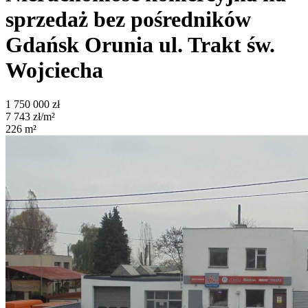
sprzedaż bez pośredników
Gdańsk Orunia
ul. Trakt św.
Wojciecha
1 750 000
zł
7 743
zł/m²
226
m²