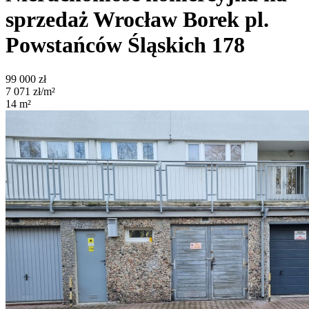
sprzedaż
Wrocław Borek
pl.
Powstańców Śląskich 178
99 000
zł
7 071
zł/m²
14
m²