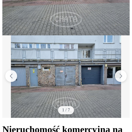
1
/
7
Nieruchomość komercyjna na