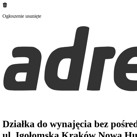
Ogłoszenie usunięte
Działka do wynajęcia bez pośr
ul. Igołomska
Kraków Nowa Hu