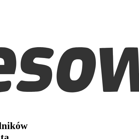
edników
ta