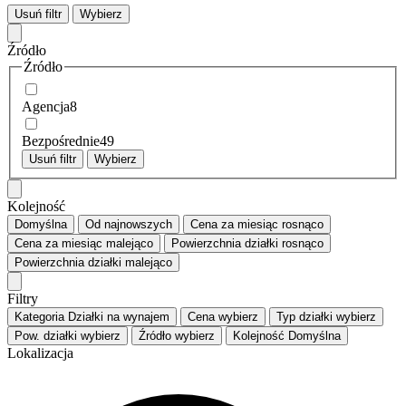
Usuń filtr
Wybierz
Źródło
Źródło
Agencja
8
Bezpośrednie
49
Usuń filtr
Wybierz
Kolejność
Domyślna
Od najnowszych
Cena za miesiąc
rosnąco
Cena za miesiąc
malejąco
Powierzchnia działki
rosnąco
Powierzchnia działki
malejąco
Filtry
Kategoria
Działki na wynajem
Cena
wybierz
Typ działki
wybierz
Pow. działki
wybierz
Źródło
wybierz
Kolejność
Domyślna
Lokalizacja