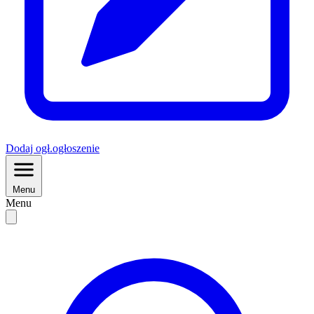
Dodaj
ogł.
ogłoszenie
Menu
Menu