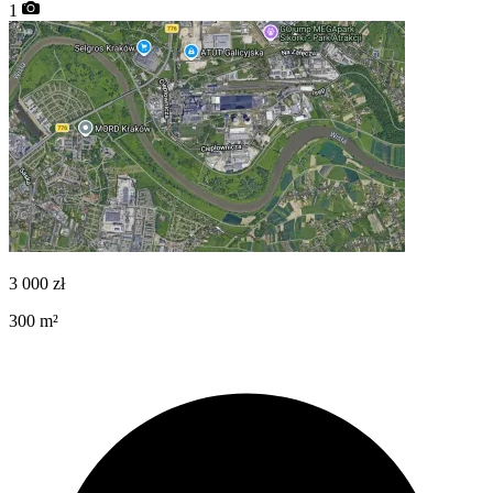
1
3 000
zł
300
m²