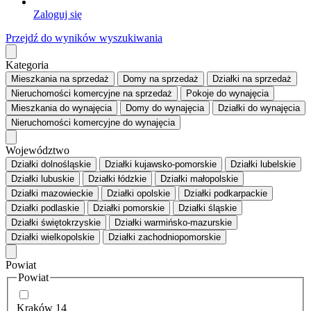
Zaloguj się
Przejdź do wyników wyszukiwania
Kategoria
Mieszkania
na sprzedaż
Domy
na sprzedaż
Działki
na sprzedaż
Nieruchomości komercyjne
na sprzedaż
Pokoje
do wynajęcia
Mieszkania
do wynajęcia
Domy
do wynajęcia
Działki
do wynajęcia
Nieruchomości komercyjne
do wynajęcia
Województwo
Działki dolnośląskie
Działki kujawsko-pomorskie
Działki lubelskie
Działki lubuskie
Działki łódzkie
Działki małopolskie
Działki mazowieckie
Działki opolskie
Działki podkarpackie
Działki podlaskie
Działki pomorskie
Działki śląskie
Działki świętokrzyskie
Działki warmińsko-mazurskie
Działki wielkopolskie
Działki zachodniopomorskie
Powiat
Powiat
Kraków
14