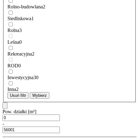
Rolno-budowlana
2
Siedliskowa
1
Rolna
3
Leśna
0
Rekreacyjna
2
ROD
0
Inwestycyjna
30
Inna
2
Usuń filtr
Wybierz
Pow. działki
[m²]
-