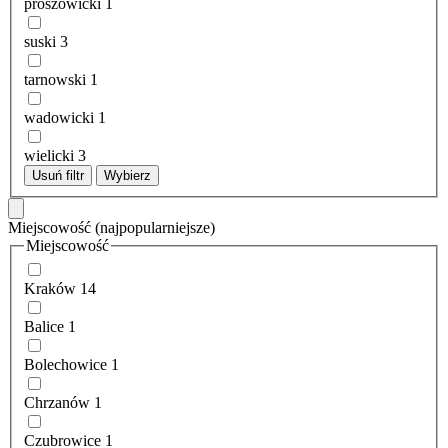
proszowicki
1
suski
3
tarnowski
1
wadowicki
1
wielicki
3
Usuń filtr
Wybierz
Miejscowość
(najpopularniejsze)
Miejscowość
Kraków
14
Balice
1
Bolechowice
1
Chrzanów
1
Czubrowice
1