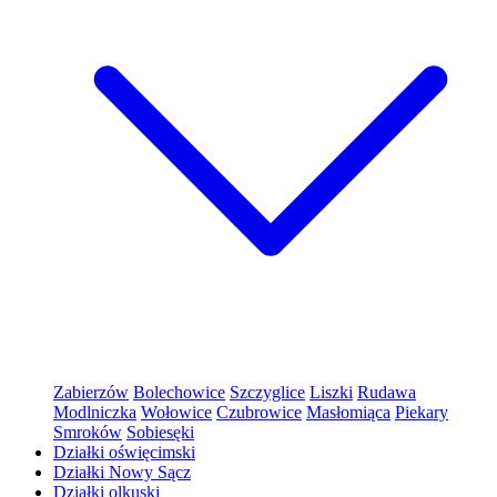
Zabierzów
Bolechowice
Szczyglice
Liszki
Rudawa
Modlniczka
Wołowice
Czubrowice
Masłomiąca
Piekary
Smroków
Sobiesęki
Działki oświęcimski
Działki Nowy Sącz
Działki olkuski