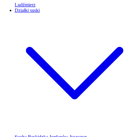
Ludźmierz
Działki suski
Sucha Beskidzka
Jordanów
Juszczyn