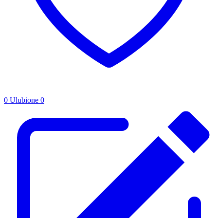
0
Ulubione
0