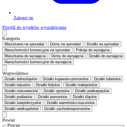
Zaloguj się
Przejdź do wyników wyszukiwania
Kategoria
Mieszkania
na sprzedaż
Domy
na sprzedaż
Działki
na sprzedaż
Nieruchomości komercyjne
na sprzedaż
Pokoje
do wynajęcia
Mieszkania
do wynajęcia
Domy
do wynajęcia
Działki
do wynajęcia
Nieruchomości komercyjne
do wynajęcia
Województwo
Działki dolnośląskie
Działki kujawsko-pomorskie
Działki lubelskie
Działki lubuskie
Działki łódzkie
Działki małopolskie
Działki mazowieckie
Działki opolskie
Działki podkarpackie
Działki podlaskie
Działki pomorskie
Działki śląskie
Działki świętokrzyskie
Działki warmińsko-mazurskie
Działki wielkopolskie
Działki zachodniopomorskie
Powiat
Powiat