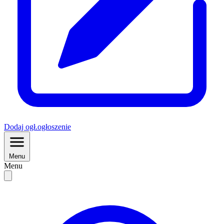
Dodaj
ogł.
ogłoszenie
Menu
Menu