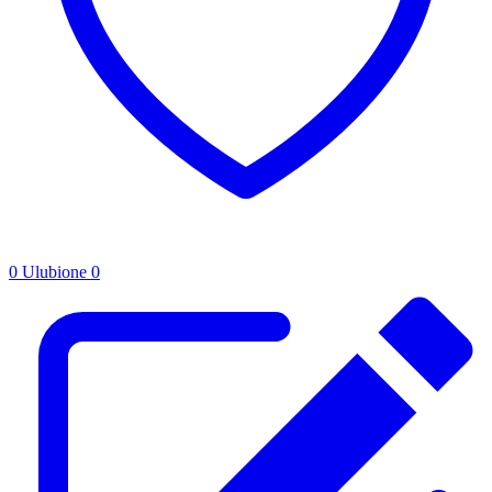
0
Ulubione
0