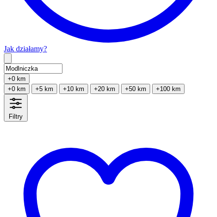
Jak działamy?
Type 2 or more characters for results.
+0 km
+0 km
+5 km
+10 km
+20 km
+50 km
+100 km
Filtry