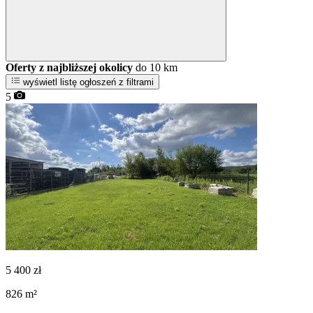
Oferty z najbliższej okolicy
do 10 km
wyświetl listę ogłoszeń z filtrami
5
5 400
zł
826
m²