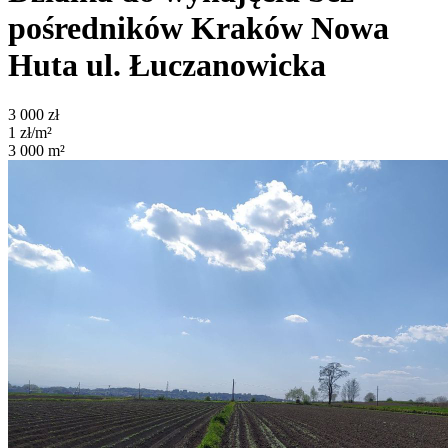
pośredników
Kraków Nowa
Huta
ul. Łuczanowicka
3 000
zł
1
zł/m²
3 000
m²