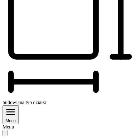
budowlana
typ działki
Menu
Menu