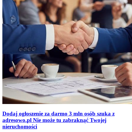
Dodaj ogłoszenie za darmo
3 mln osób szuka z
adresowo
.
pl
Nie może tu zabraknąć
Twojej
nieruchomości