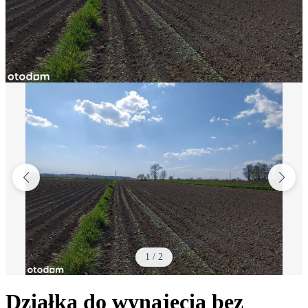
1
/
2
Działka do wynajęcia bez