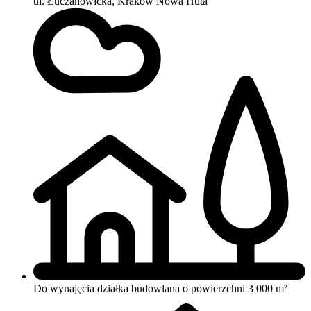
ul. Łuczanowicka, Kraków Nowa Huta
Do wynajęcia działka budowlana o powierzchni 3 000 m²