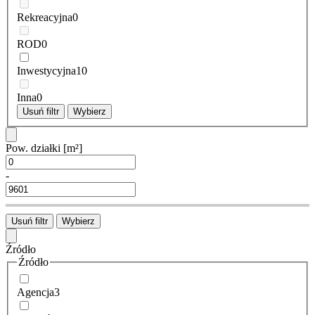
Rekreacyjna
0
ROD
0
Inwestycyjna
10
Inna
0
Usuń filtr
Wybierz
Pow. działki
[m²]
-
Usuń filtr
Wybierz
Źródło
Źródło
Agencja
3