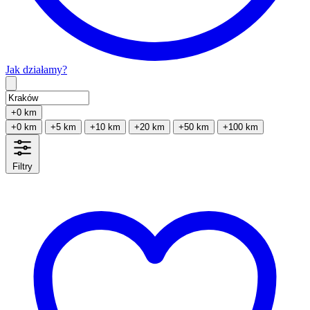
Jak działamy?
Type 2 or more characters for results.
+0 km
+0 km
+5 km
+10 km
+20 km
+50 km
+100 km
Filtry