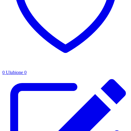
0
Ulubione
0