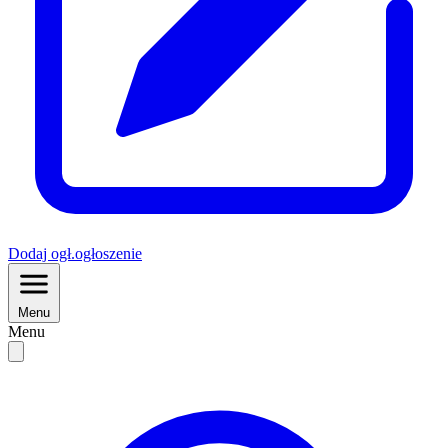
Dodaj
ogł.
ogłoszenie
Menu
Menu