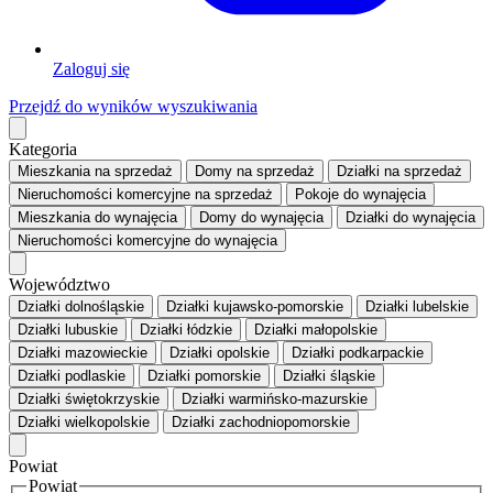
Zaloguj się
Przejdź do wyników wyszukiwania
Kategoria
Mieszkania
na sprzedaż
Domy
na sprzedaż
Działki
na sprzedaż
Nieruchomości komercyjne
na sprzedaż
Pokoje
do wynajęcia
Mieszkania
do wynajęcia
Domy
do wynajęcia
Działki
do wynajęcia
Nieruchomości komercyjne
do wynajęcia
Województwo
Działki dolnośląskie
Działki kujawsko-pomorskie
Działki lubelskie
Działki lubuskie
Działki łódzkie
Działki małopolskie
Działki mazowieckie
Działki opolskie
Działki podkarpackie
Działki podlaskie
Działki pomorskie
Działki śląskie
Działki świętokrzyskie
Działki warmińsko-mazurskie
Działki wielkopolskie
Działki zachodniopomorskie
Powiat
Powiat