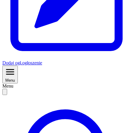
Dodaj
ogł.
ogłoszenie
Menu
Menu