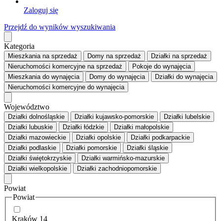
Zaloguj się
Przejdź do wyników wyszukiwania
Kategoria
Mieszkania
na sprzedaż
Domy
na sprzedaż
Działki
na sprzedaż
Nieruchomości komercyjne
na sprzedaż
Pokoje
do wynajęcia
Mieszkania
do wynajęcia
Domy
do wynajęcia
Działki
do wynajęcia
Nieruchomości komercyjne
do wynajęcia
Województwo
Działki dolnośląskie
Działki kujawsko-pomorskie
Działki lubelskie
Działki lubuskie
Działki łódzkie
Działki małopolskie
Działki mazowieckie
Działki opolskie
Działki podkarpackie
Działki podlaskie
Działki pomorskie
Działki śląskie
Działki świętokrzyskie
Działki warmińsko-mazurskie
Działki wielkopolskie
Działki zachodniopomorskie
Powiat
Powiat
Kraków
14