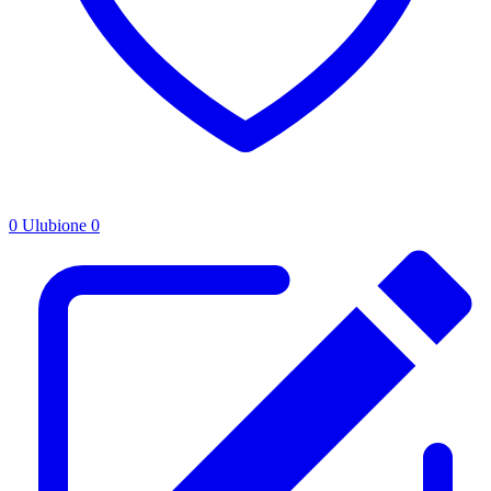
0
Ulubione
0