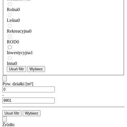
Rolna
0
Leśna
0
Rekreacyjna
0
ROD
0
Inwestycyjna
1
Inna
0
Usuń filtr
Wybierz
Pow. działki
[m²]
-
Usuń filtr
Wybierz
Źródło