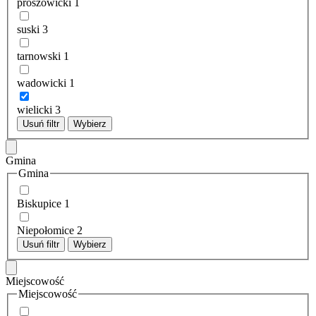
proszowicki
1
suski
3
tarnowski
1
wadowicki
1
wielicki
3
Usuń filtr
Wybierz
Gmina
Gmina
Biskupice
1
Niepołomice
2
Usuń filtr
Wybierz
Miejscowość
Miejscowość