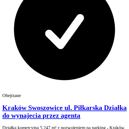
Obejrzane
Kraków Swoszowice
ul. Piłkarska
Działka
do wynajecia
przez agenta
Działka komercyjna 5 247 m² z pozwoleniem na parking - Kraków,