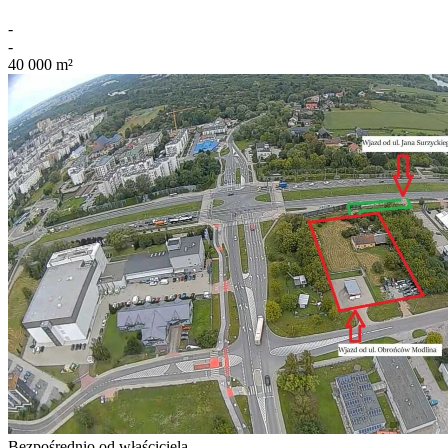
-
-
40 000
m²
Bezpośrednio od właściciela