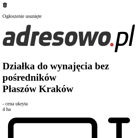
Ogłoszenie usunięte
Działka do wynajęcia bez
pośredników
Płaszów
Kraków
-
cena ukryta
4
ha