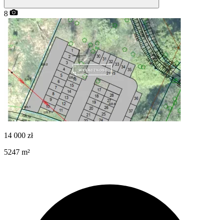
8
14 000
zł
5247
m²