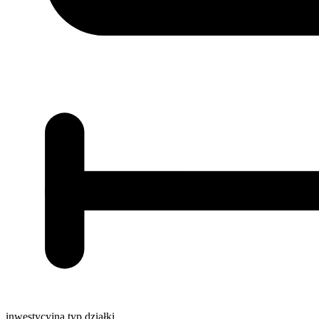
inwestycyjna
typ działki