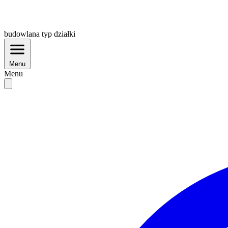
budowlana
typ działki
Menu
Menu