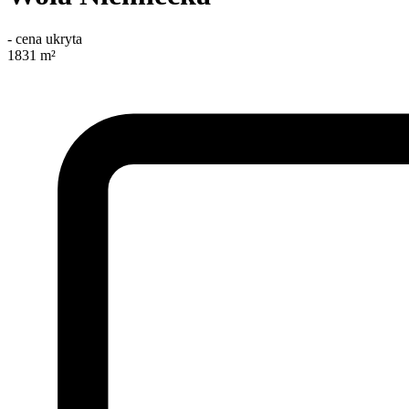
-
cena ukryta
1831
m²