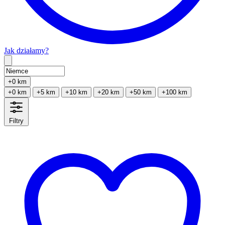
Jak działamy?
Type 2 or more characters for results.
+0 km
+0 km
+5 km
+10 km
+20 km
+50 km
+100 km
Filtry