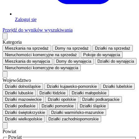
Zaloguj się
Przejdź do wyników wyszukiwania
Kategoria
Mieszkania
na sprzedaż
Domy
na sprzedaż
Działki
na sprzedaż
Nieruchomości komercyjne
na sprzedaż
Pokoje
do wynajęcia
Mieszkania
do wynajęcia
Domy
do wynajęcia
Działki
do wynajęcia
Nieruchomości komercyjne
do wynajęcia
Województwo
Działki dolnośląskie
Działki kujawsko-pomorskie
Działki lubelskie
Działki lubuskie
Działki łódzkie
Działki małopolskie
Działki mazowieckie
Działki opolskie
Działki podkarpackie
Działki podlaskie
Działki pomorskie
Działki śląskie
Działki świętokrzyskie
Działki warmińsko-mazurskie
Działki wielkopolskie
Działki zachodniopomorskie
Powiat
Powiat