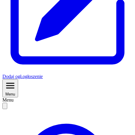
Dodaj
ogł.
ogłoszenie
Menu
Menu