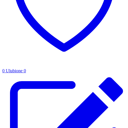
0
Ulubione
0