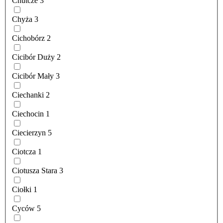
Chutcze
3
Chyża
3
Cichobórz
2
Cicibór Duży
2
Cicibór Mały
3
Ciechanki
2
Ciechocin
1
Ciecierzyn
5
Ciotcza
1
Ciotusza Stara
3
Ciołki
1
Cyców
5