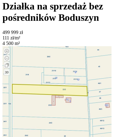
Działka na sprzedaż bez
pośredników
Boduszyn
499 999
zł
111
zł/m²
4 500
m²