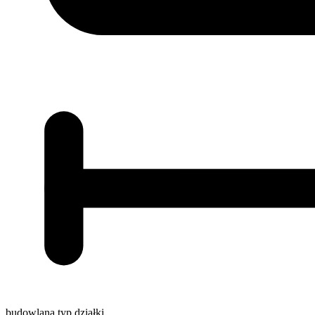
budowlana
typ działki