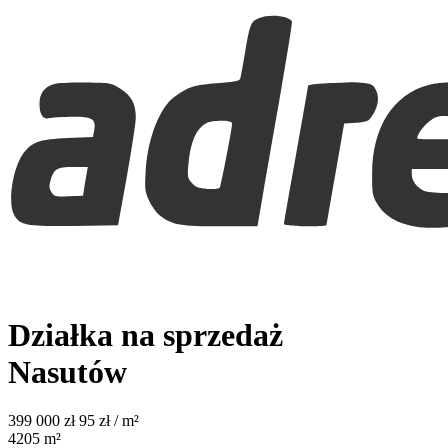
Działka na sprzedaż
Nasutów
399 000
zł
95 zł / m²
4205
m²