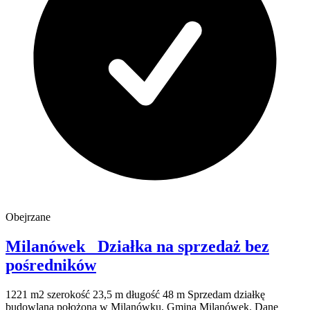
Obejrzane
Milanówek
Działka na sprzedaż
bez
pośredników
1221 m2 szerokość 23,5 m długość 48 m Sprzedam działkę
budowlaną położoną w Milanówku, Gmina Milanówek. Dane