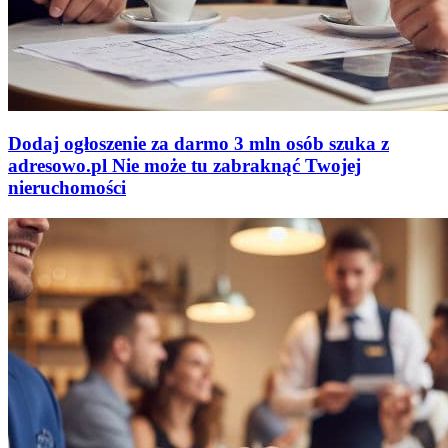
Dodaj ogłoszenie za darmo
3 mln osób szuka z
adresowo
.
pl
Nie może tu zabraknąć
Twojej
nieruchomości