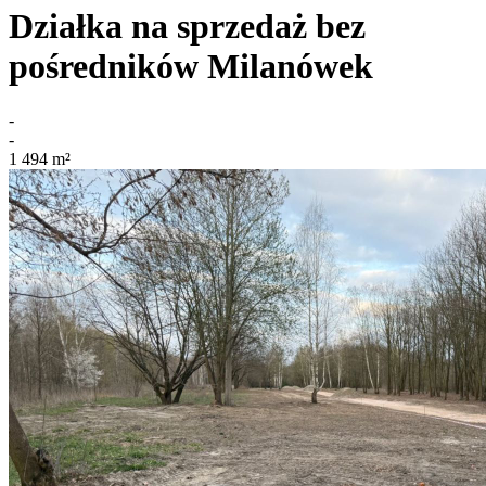
Działka na sprzedaż bez
pośredników
Milanówek
-
-
1 494
m²