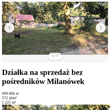
1
/
7
Działka na sprzedaż bez
pośredników
Milanówek
699 000
zł
572
zł/m²
1 221
m²