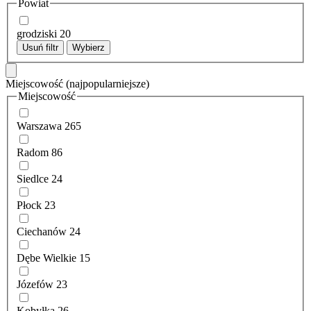
Powiat
grodziski
20
Usuń filtr
Wybierz
Miejscowość
(najpopularniejsze)
Miejscowość
Warszawa
265
Radom
86
Siedlce
24
Płock
23
Ciechanów
24
Dębe Wielkie
15
Józefów
23
Kobyłka
26