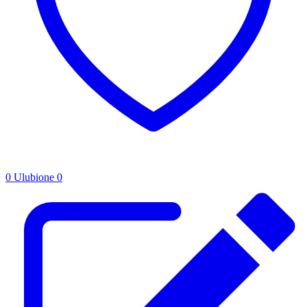
0
Ulubione
0