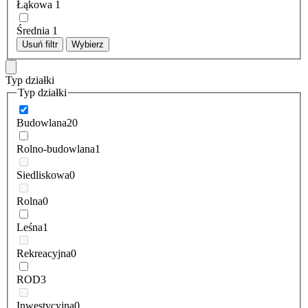
Łąkowa
1
Średnia
1
Usuń filtr
Wybierz
Typ działki
Typ działki
Budowlana
20
Rolno-budowlana
1
Siedliskowa
0
Rolna
0
Leśna
1
Rekreacyjna
0
ROD
3
Inwestycyjna
0