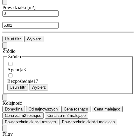
Pow. działki
[m²]
-
Usuń filtr
Wybierz
Źródło
Źródło
Agencja
3
Bezpośrednie
17
Usuń filtr
Wybierz
Kolejność
Domyślna
Od najnowszych
Cena
rosnąco
Cena
malejąco
Cena za m2
rosnąco
Cena za m2
malejąco
Powierzchnia działki
rosnąco
Powierzchnia działki
malejąco
Filtry