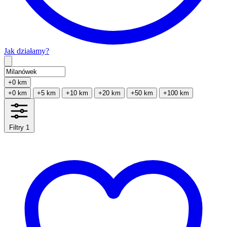
Jak działamy?
Type 2 or more characters for results.
+0 km
+0 km
+5 km
+10 km
+20 km
+50 km
+100 km
Filtry
1