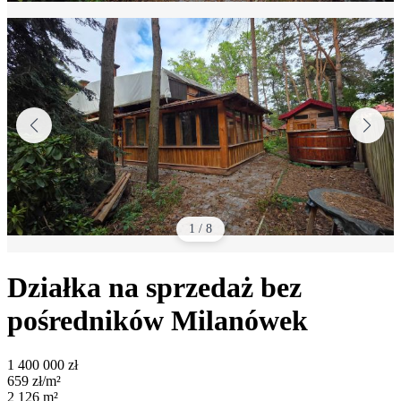
1
/
8
Działka na sprzedaż bez
pośredników
Milanówek
1 400 000
zł
659
zł/m²
2 126
m²