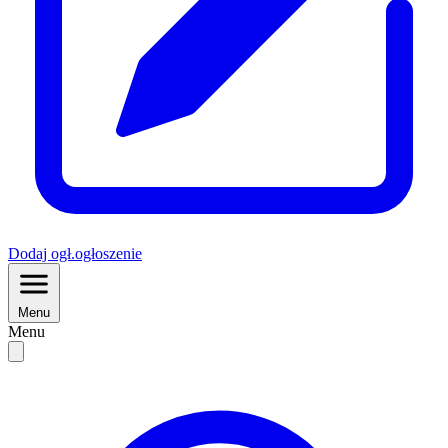
Dodaj
ogł.
ogłoszenie
Menu
Menu