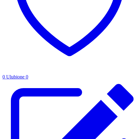
0
Ulubione
0