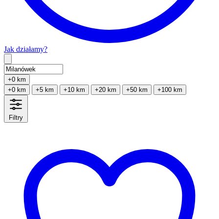
Jak działamy?
Type 2 or more characters for results.
+0 km
+0 km
+5 km
+10 km
+20 km
+50 km
+100 km
Filtry