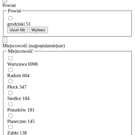
Powiat
Powiat
grodziski
51
Usuń filtr
Wybierz
Miejscowość
(najpopularniejsze)
Miejscowość
Warszawa
6998
Radom
604
Płock
347
Siedlce
184
Pruszków
181
Piaseczno
145
Ząbki
138